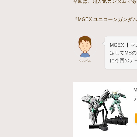
今回は、超人気ガンダムであ
『MGEX ユニコーンガンダ
MGEX【
定してMS
に今回のテ
クスビル