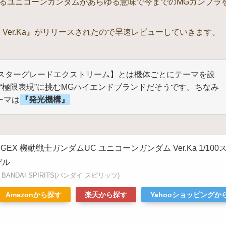
るユニコーンガンダムがあらゆる意味で今までのMGガンプラ
ム Ver.Ka』がリリースされたので早速レビューしていきます。
 マスターグレードエクストリーム】とは機体ごとにテーマを設
の“極限表現”に挑むMGハイエンドブランドだそうです。ちなみ
ーマは
『発光機構』
MGEX 機動戦士ガンダムUC ユニコーンガンダム Ver.Ka 1/1
デル
BANDAI SPIRITS(バンダイ スピリッツ)
Amazonから探す
楽天から探す
Yahooショッピングか