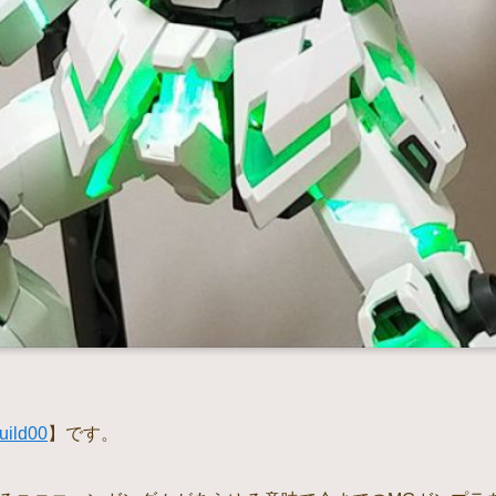
uild00
】です。