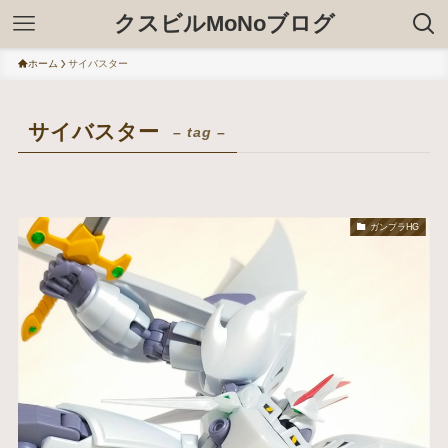
クスビルMoNoブログ
ホーム
サイバスター
サイバスター
– tag –
ガンプラHG